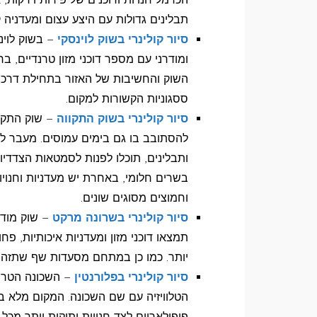
תבלינים גדולות עם היצע עצום ומעדניה
סיור קולינרי בשוק לוינסקי
– בשוק לוינס
ומודרני עם מספר דוכני מזון טרנדיים, 
השוק והחשיבות של האזור בתחילת דרכה 
ססגוניות הקשורות למקום.
סיור קולינרי בשוק התקווה
– שוק התקוו
להסתובב בו גם בימים עמוסים. מעבר למ
ותבלינים, תוכלו לפנות לסמטאות הצדדי
בשרים חלומי, באחרת יש מעדניות וחנויו
וחמוצים מסוגים שונים.
סיור קולינרי בשרונה מרקט
– שוק מודר
תמצאו דוכני מזון ומעדניות איכותיות, פ
יותר. כמו כן במתחם מסעדות שף שתזהו 
סיור קולינרי בפלורנטין
– השכונה הטרנ
הטלוויזיה עם שם השכונה. המקום מלא בצ
פופולאריים לצד חנויות ותיקות יותר מכל