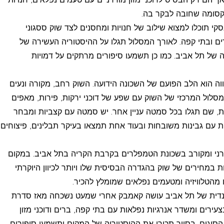
 קסומה שחובה לבקר בה.
קי תוכלו למצוא שילוב של חנויות ומחסנים לצד שוק ססגוני
ברים ובתי קפה. לאורך המסלול תגלו על ההיסטוריה העשירה של
של תל אביב. כמו כן תשמעו סיפורים מרתקים על דמויות
ה הוא הלב הפועם של השכונה הידועה. השוק רחב, מקורה ונעים
סלול המרכזי של השוק עם שפע של דוכני ירקות, פירות, מאפים
ות, שם תגלו בכל סמטה עניין אחר. יש סמטה עם קצביות ומבחר
ת עם גבינות משובחות ובעוד אחת תמצאו בעיקר תבלינים, פיצוחים
ני ומקורב בשכונת הטמפלרים בקרבת הקריה בתל אביב. במקום
חות במחירים של שוק בהגדרה הבסיסית שלו ויותר לכיוון היוקרתי
מהטלוויזיה ומטעמים נפלאים שמומלץ להכיר.
דית של תל אביב עושה קאמבק אחרי שמעט נשכחה מאז סדרת
עירים ומשדר אנרגיות נפלאות עם בתי קפה, ברים ודוכני מזון
 הסוגים. בסיור תכירו את ההיסטוריה של המקום ותשמעו סיפורים